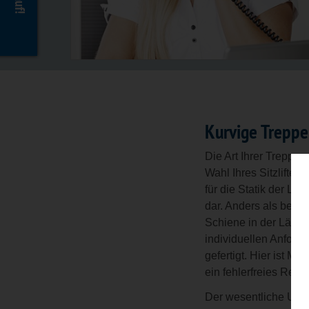
Kurvige Treppe 
Die Art Ihrer Treppe 
Wahl Ihres Sitzliftes
für die Statik der Li
dar. Anders als bei
ge
Schiene in der Läng
individuellen Anford
gefertigt. Hier ist Mil
ein fehlerfreies Resul
Der wesentliche Unter