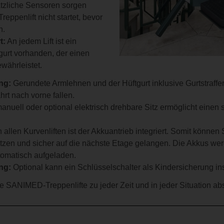
ätzliche Sensoren sorgen
Treppenlift nicht startet, bevor
n.
t:
An jedem Lift ist ein
gurt vorhanden, der einen
ewährleistet.
ng:
Gerundete Armlehnen und der Hüftgurt inklusive Gurtstraffer
rt nach vorne fallen.
anuell oder optional elektrisch drehbare Sitz ermöglicht einen 
n allen Kurvenliften ist der Akkuantrieb integriert. Somit können 
utzen und sicher auf die nächste Etage gelangen. Die Akkus we
tomatisch aufgeladen.
ng:
Optional kann ein Schlüsselschalter als Kindersicherung ins
e SANIMED-Treppenlifte zu jeder Zeit und in jeder Situation abs