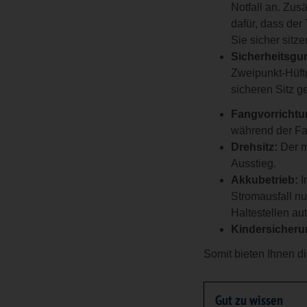
Notfall an. Zus
dafür, dass der 
Sie sicher sitze
Sicherheitsgur
Zweipunkt-Hüft
sicheren Sitz g
Fangvorrichtu
während der Fah
Drehsitz:
Der m
Ausstieg.
Akkubetrieb:
I
Stromausfall n
Haltestellen au
Kindersicheru
Somit bieten Ihnen di
Gut zu wissen