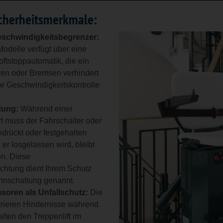
icherheitsmerkmale:
Geschwindigkeitsbegrenzer:
odelle verfügt über eine
oftstoppautomatik, die ein
ren oder Bremsen verhindert
e Geschwindigkeitskontrolle
tung:
Während einer
rt muss der Fahrschalter oder
drückt oder festgehalten
er losgelassen wird, bleibt
hen. Diese
ichtung dient Ihrem Schutz
nnschaltung genannt.
soren als Unfallschutz:
Die
trieren Hindernisse während
alten den Treppenlift im