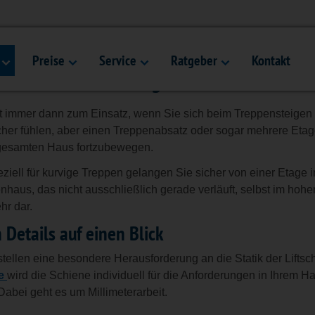
eppenlifte für kurvige Tre
e
Preise
Service
Ratgeber
Kontakt
ifte um mehrere Etagen sicher zu erreic
t immer dann zum Einsatz, wenn Sie sich beim Treppensteigen 
cher fühlen, aber einen Treppenabsatz oder sogar mehrere Et
gesamten Haus fortzubewegen.
eziell für kurvige Treppen gelangen Sie sicher von einer Etage 
enhaus, das nicht ausschließlich gerade verläuft, selbst im hohe
hr dar.
 Details auf einen Blick
stellen eine besondere Herausforderung an die Statik der Liftsc
te
wird die Schiene individuell für die Anforderungen in Ihrem 
Dabei geht es um Millimeterarbeit.