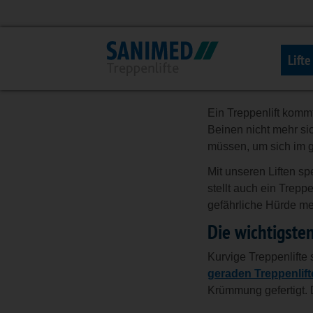
Unsere Tr
Lift
Sichere Sitzl
Ein Treppenlift komm
Beinen nicht mehr si
müssen, um sich im 
Mit unseren Liften sp
stellt auch ein Trepp
gefährliche Hürde me
Die wichtigsten
Kurvige Treppenlifte 
geraden Treppenlif
Krümmung gefertigt. 