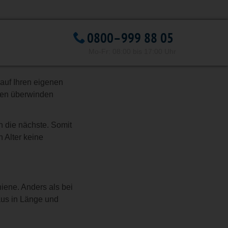
ppen
0800–999 88 05
hen
Mo-Fr: 08:00 bis 17:00 Uhr
auf Ihren eigenen
agen überwinden
in die nächste. Somit
n Alter keine
hiene. Anders als bei
Haus in Länge und