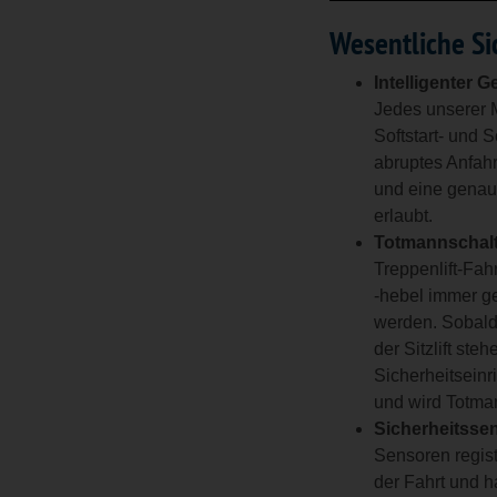
Wesentliche S
Intelligenter 
Jedes unserer M
Softstart- und S
abruptes Anfah
und eine genau
erlaubt.
Totmannschal
Treppenlift-Fah
-hebel immer ge
werden. Sobald 
der Sitzlift ste
Sicherheitseinr
und wird Totma
Sicherheitssen
Sensoren regis
der Fahrt und h