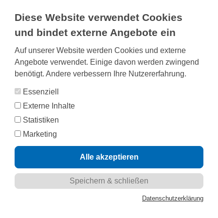
Diese Website verwendet Cookies
Navigation
und bindet externe Angebote ein
ein-/ausblenden
Auf unserer Website werden Cookies und externe
Suc
Angebote verwendet. Einige davon werden zwingend
benötigt. Andere verbessern Ihre Nutzererfahrung.
Wohnen - Leben ohne Hürden - Teil 3
Alles fest im Griff
Essenziell
Sicherheit im Bad
Externe Inhalte
Statistiken
Marketing
Datenschutzerklärung